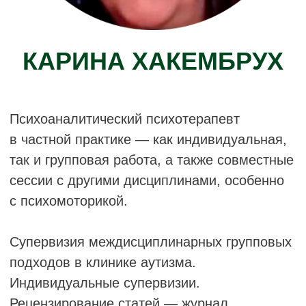
амбулаторного отделения для взрослых.
В 2006 году в Нью-Йорке она была
удостоена почётного упоминания премии
Филлис Мидоу (Phyllis Meadow Award) за
выдающиеся достижения в
психоаналитическом письме. В 2008 году в
Лос-Анджелесе она получила 12-ю
Мемориальную премию Франсис Тастин за
свою работу «The Dread of Falling and
Dissolving – further thoughts». В 2023 году
она получила премию Хеймана за
опубликованные работы, посвящённые
травмированным детям и взрослым,
присуждаемую Комитетом МПА по детскому
и подростковому психоанализу (COCAP).
Премия была присуждена за её работу
«Sentenced to life: Reflections on the inability
to bear vitality, following the movie Turtles can
fly».