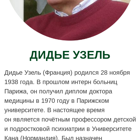
КАРИНА ХАКЕМБРУХ
Психоаналитический психотерапевт
в частной практике — как индивидуальная,
так и групповая работа, а также совместные
сессии с другими дисциплинами, особенно
с психомоторикой.
Супервизия междисциплинарных групповых
подходов в клинике аутизма.
Индивидуальные супервизии.
Рецензирование статей — журнал