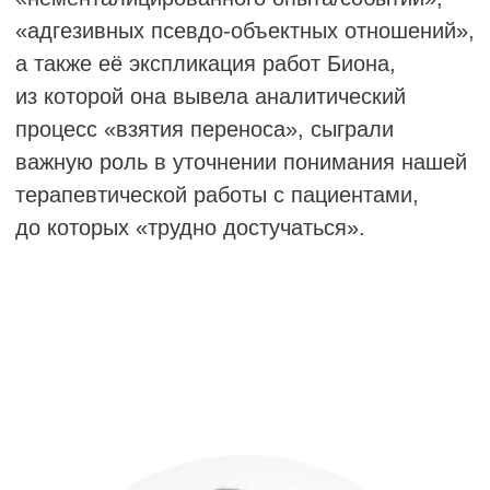
Парижа, он получил диплом доктора
медицины в 1970 году в Парижском
университете. В настоящее время
он является почётным профессором детской
и подростковой психиатрии в Университете
Кана (Нормандия). Был назначен
профессором детской и подростковой
психиатрии в Университетской больнице
Бреста (Университет Западной Бретани)
в 1977 году.
Он перешёл из Университетской больницы
Бреста в Университетскую больницу Кана
в 1991 году. В 1969 году он начал
психоаналитическую подготовку. Сначала
он проходил анализ у Даниэля Видлошера,
затем у Николь Берри. Он является
действительным членом
Психоаналитической ассоциации Франции.
Он прошёл подготовку по детскому
и подростковому психоанализу у нескольких