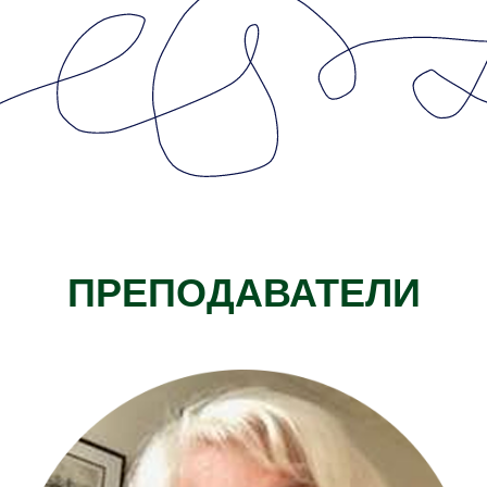
«адгезивных псевдо-объектных отношений»,
а также её экспликация работ Биона,
из которой она вывела аналитический
процесс «взятия переноса», сыграли
важную роль в уточнении понимания нашей
терапевтической работы с пациентами,
до которых «трудно достучаться».