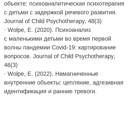
МАРИЯ РОУД
заслуженный профессор детской
психотерапии Тавистокской клиники /
Университета Восточного Лондона, член
Ассоциации детских психотерапевтов
и детский аналитик Британского
психоаналитического общества.
Родилась в Нью-Йорке в 1943 году
и получила степени бакалавра и магистра
зоологии в Калифорнийском университете
в Лос-Анджелесе. Её родители
эмигрировали в США в 1930-х годах: мать
была психологом из Берлина, а отец —
физиком из Вены, прошедшим там анализ.