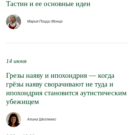
Тастин и ее основные идеи
Мария Поцци Монцо
ДЖУДИТ Л. МИТРАНИ
14 июня
Грезы наяву и ипохондрия — когда
доктор философии, член Международной
психоаналитической ассоциации (FIPA) —
грёзы наяву сворачивают не туда и
заслуженный обучающий
ипохондрия становится аутистическим
и супервизирующий аналитик
убежищем
Психоаналитического центра Калифорнии
и МПА.
Алина Шеллекес
Получила подготовку в традиции
британского объектно-реляционного
психоанализа, что было редкостью для