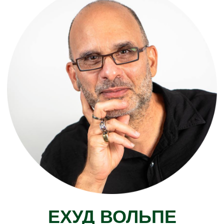
пост-кляйнианских психоаналитиков,
в частности у Джеймса Гэммилла в Париже,
Дональда Мельцера в Лондоне и Франсис
Тастин в Амершеме (Великобритания).
В 2002 году он получил премию
Мемориального фонда Франсис Тастин
(Лос-Анджелес, США). Он также является
главным редактором «Журнала детского
психоанализа». Его работы в основном
посвящены психопатологии детей
и подростков и детскому психоанализу,
в частности, психоанализу аутичных
и психотических детей.
Дидье Узель является автором
многочисленных публикаций и редактором
двух книг: Психоаналитическая
психотерапия в учреждениях (1998) (вместе
с Р. Хиншелвудом) и Невидимые границы:
психоз и аутизм у детей и подростков