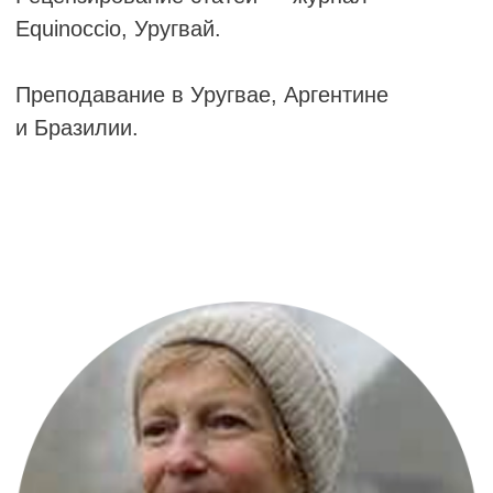
Её статьи публиковались на английском,
португальском и итальянском языках. Её
книга «The Dread of Falling — Reflections on
Primitive Mental States» была опубликована
в 2021 году на иврите издательством Resling
(Тель-Авив), а переработанное издание
вышло на английском языке в 2025 году в
издательстве Routledge. Книга также
готовится к печати на португальском и
польском языках.
Она читает лекции, преподаёт и проводит
супервизии в различных странах, а в 2021
году была международным ежегодным
приглашённым лектором Австралийского
психоаналитического общества.
Она живёт и практикует в Кирьят-Оно,
Израиль.
Электронная почта: shalin@zahav.net.il