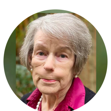
МАРГАРЕТ РАСТИН
почётный консультант, детский
и подростковый психотерапевт Фонда
Национальной службы здравоохранения
Тависток и Портман, а также детский
аналитик Британского психоаналитического
общества.
Она была заведующей отделением детской
психотерапии в Тавистоке с 1986 по 2009
год, деканом последипломного образования
с 1993 по 1999 год, а впоследствии —
председателем Профессионального
комитета. Она продолжает преподавать
в Тавистоке и Британском