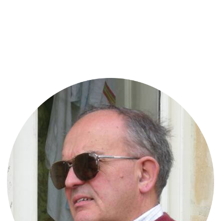
Позднее Роуд провела некоторое время
в Вене, и именно в родном городе Фрейда
она впервые прочитала его работы
на немецком языке. Она была захвачена
прочитанным и вскоре сформировала
желание приехать в Англию и пройти
обучение на детского психотерапевта.
Обучение детской психотерапии
и Тавистокская клиника.