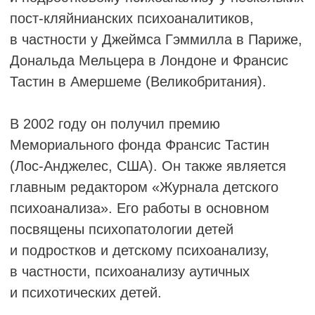
МАРИЯ ПОЦЦИ
прошла обучение детской и подростковой
психотерапии в Тавистокской клинике
и психотерапии взрослых в Британской
ассоциации психотерапевтов.
Она имеет особые интересы в лечении
детей с аутизмом, синдромом Аспергера
и умственной отсталостью, а также
в краткосрочной работе с детьми до пяти
лет и их семьями.
Среди её публикаций
∙
«Психические крючки и болты» (Psychic
Hooks and Bolts), изданная Karnac (2003)
∙
«Детские страдания» (I Disagi dei Bambini),