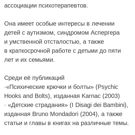
Д-Р НИЛОФЕР КАУЛ
обучающий и супервизирующий
психоаналитик, практикующая в Нью-Дели,
Индия.
До недавнего времени она преподавала
английскую литературу в колледже
Делийского университета.
Она публиковала статьи в журналах
Psychoanalytic Review и British Journal
of Psychotherapy. Она также написала
статьи для редактированных сборников
«О сожалении» и «О высокомерии».
В 2018 году она получила Мемориальную
премию Фрэнсис Тастин за статью