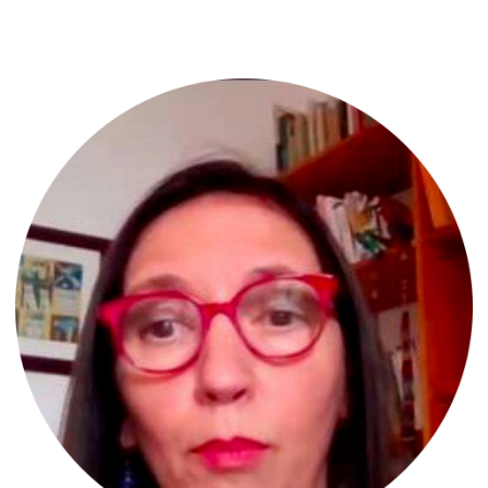
психоаналитического общества и почётный
член Польского общества
психоаналитической психотерапии. С 2018
года она является председателем
Мемориального фонда Франсис Тастин (The
Frances Tustin Memorial Trust). В 2007 году
она основала продвинутый учебный трек
«Примитивные психические состояния» в
Программе психоаналитической
психотерапии Тель-Авивского университета
и с момента основания возглавляет его.
Она — соосновательница (в 2025 году) и
сируководитель программы «Alumot —
знание, творчество и лидерство»,
программы обучения психоаналитической
психотерапии для специалистов в области
психического здоровья при медицинской
службе «Клалит» (Clalit), Израиль. В течение
35 лет она работала в Центре психического
здоровья «Брилл» (Рамат-Хен, Тель-Авив)
главным клиническим психологом