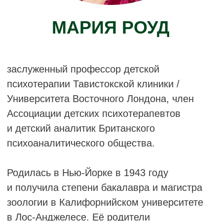
психоаналитическом обществе, а также
во многих странах мира.
В 2005 году она была удостоена звания
почётного аффилированного члена
Британского психоаналитического общества.
Среди её публикаций — многочисленные
журнальные статьи и книги, а том
её избранных клинических работ под
названием «Найти путь к ребёнку» (Finding
a Way to the Child) был опубликован в серии
«Международная библиотека психоанализа»
в декабре 2022 года.