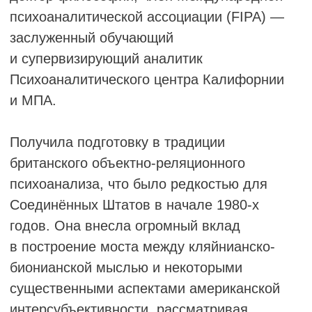
∙ Wolpe, E. (2016). Размышления
об интернализированном говорящем
объекте: психоаналитическая психотерапия
с детьми с задержкой речевого развития.
Journal of Child Psychotherapy, 48(3)
∙ Wolpe, E. (2020). Психоанализ
с маленькими детьми во время первой
волны пандемии Covid-19: картирование
вопросов. Journal of Child Psychotherapy,
46(3)
∙ Wolpe, E. (2022). Намагниченные
внутренние объекты: цепляние, адгезивная
идентификация и ранние тревоги.