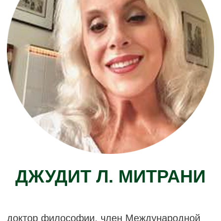
ЕХУД ВОЛЬПЕ
клинический психолог, обучающий
и супервизирующий психоаналитик
по работе со взрослыми и детьми
(Израильское психоаналитическое
общество, МПА, ЕПФ), преподаватель
(Израиль, международные семинары
и лекции), ведущий семинаров
по наблюдению за младенцами. Вице-
президент Израильского
психоаналитического общества.