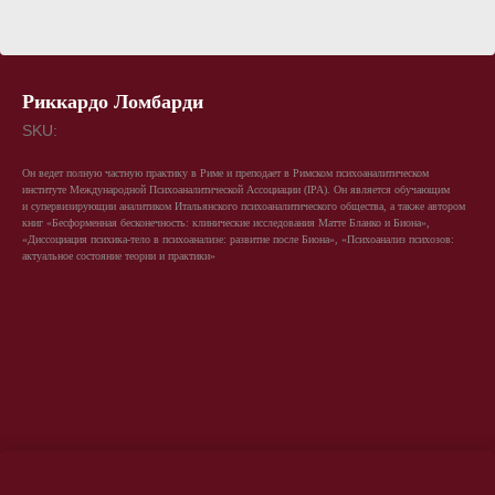
Риккардо Ломбарди
SKU:
Он ведет полную частную практику в Риме и преподает в Римском психоаналитическом
институте Международной Психоаналитической Ассоциации (IPA). Он является обучающим
и супервизирующии аналитиком Итальянского психоаналитического общества, а также автором
книг «Бесформенная бесконечность: клинические исследования Матте Бланко и Биона»,
«Диссоциация психика-тело в психоанализе: развитие после Биона», «Психоанализ психозов:
актуальное состояние теории и практики»